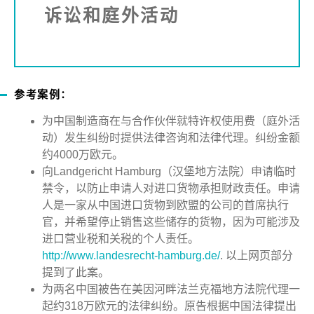
诉讼和庭外活动
参考案例：
为中国制造商在与合作伙伴就特许权使用费（庭外活
动）发生纠纷时提供法律咨询和法律代理。纠纷金额
约
4000
万欧元。
向
Landgericht Hamburg
（汉堡地方法院）申请临时
禁令，以防止申请人对进口货物承担财政责任。申请
人是一家从中国进口货物到欧盟的公司的首席执行
官，并希望停止销售这些储存的货物，因为可能涉及
进口营业税和关税的个人责任。
http://www.landesrecht-hamburg.de/
.
以上网页部分
提到了此案。
为两名中国被告在美因河畔法兰克福地方法院代理一
起约
318
万欧元的法律纠纷。原告根据中国法律提出