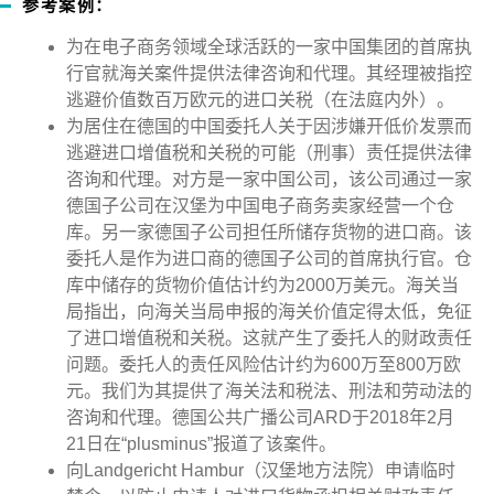
参考案例：
为在电子商务领域全球活跃的一家中国集团的首席执
行官就海关案件提供法律咨询和代理。其经理被指控
逃避价值数百万欧元的进口关税（在法庭内外）。
为居住在德国的中国委托人关于因涉嫌开低价发票而
逃避进口增值税和关税的可能（刑事）责任提供法律
咨询和代理。对方是一家中国公司，该公司通过一家
德国子公司在汉堡为中国电子商务卖家经营一个仓
库。另一家德国子公司担任所储存货物的进口商。该
委托人是作为进口商的德国子公司的首席执行官。仓
库中储存的货物价值估计约为
2000
万美元。海关当
局指出，向海关当局申报的海关价值定得太低，免征
了进口增值税和关税。这就产生了委托人的财政责任
问题。委托人的责任风险估计约为
600
万至
800
万欧
元。我们为其提供了海关法和税法、刑法和劳动法的
咨询和代理。德国公共广播公司
ARD
于
2018
年
2
月
21
日在
“plusminus”
报道了该案件。
向
Landgericht Hambur
（汉堡地方法院）申请临时