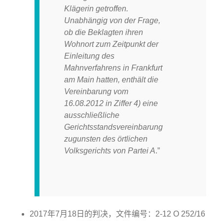
Klägerin getroffen.
Unabhängig von der Frage,
ob die Beklagten ihren
Wohnort zum Zeitpunkt der
Einleitung des
Mahnverfahrens in Frankfurt
am Main hatten, enthält die
Vereinbarung vom
16.08.2012 in Ziffer 4) eine
ausschließliche
Gerichtsstandsvereinbarung
zugunsten des örtlichen
Volksgerichts von Partei A
.”
2017
年
7
月
18
日的判决，文件编号：
2-12 O 252/16