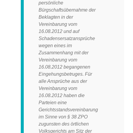
persönliche
Bürgschaftsübernahme der
Beklagten in der
Vereinbarung vom
16.08.2012 und auf
Schadensersatzansprüche
wegen eines im
Zusammenhang mit der
Vereinbarung vom
16.08.2012 begangenen
Eingehungsbetruges. Für
alle Ansprüche aus der
Vereinbarung vom
16.08.2012 haben die
Parteien eine
Gerichtsstandsvereinbarung
im Sinne von § 38 ZPO
zugunsten des örtlichen
Volksgerichts am Sitz der